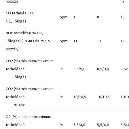
hossza
m
CO terhelés (0%
ppm
1
8
15
O2, Földgáz)
NOx terhelés (0% O2,
Földgáz) (EN 483 és 297, 5
ppm
11
13
17
osztály)
CO2 (%) minimum/maximum
terhelésnél
%
8,5/9,0
8,5/9,0
8,5/
Földgáz
CO2 (%) minimum/maximum
terhelésnél
%
10/10,5
10/10,5
10/1
PB-gáz
O2 (%) minimum/maximum
terhelésnél
%
5,5/4,8
5,5/4,8
5,5/