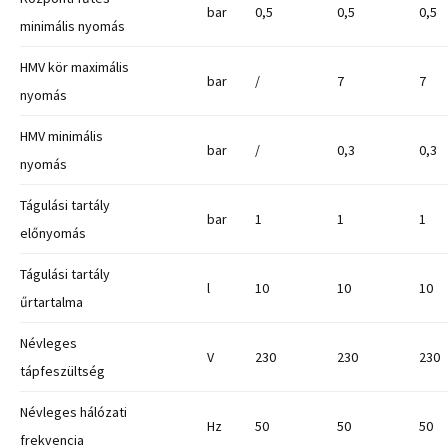
bar
0,5
0,5
0,5
minimális nyomás
HMV kör maximális
bar
/
7
7
nyomás
HMV minimális
bar
/
0,3
0,3
nyomás
Tágulási tartály
bar
1
1
1
előnyomás
Tágulási tartály
l
10
10
10
űrtartalma
Névleges
V
230
230
230
tápfeszültség
Névleges hálózati
Hz
50
50
50
frekvencia