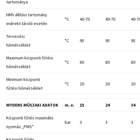
tartománya
HMV állítási tartomány
°C
40-70
40-70
40-7
indirekt tároló esetén
Tervezési
°C
95
95
95
hőmérséklet
Maximum központi fűtési
°C
80
80
80
hőmérséklet
Minimum központi
°C
20
20
20
fűtési hőmérséklet
MYDENS MŰSZAKI ADATOK
m. e.
15
24
34
Központi fűtés maximális
bar
3
3
3
nyomás „PMS”
Központi fűtés