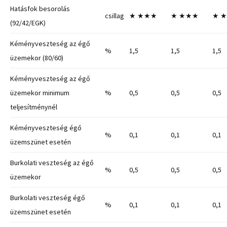
Hatásfok besorolás
csillag
★
★★★
★
★★★
★
★
(92/42/EGK)
Kéményveszteség az égő
%
1,5
1,5
1,5
üzemekor (80/60)
Kéményveszteség az égő
üzemekor minimum
%
0,5
0,5
0,5
teljesítménynél
Kéményveszteség égő
%
0,1
0,1
0,1
üzemszünet esetén
Burkolati veszteség az égő
%
0,5
0,5
0,5
üzemekor
Burkolati veszteség égő
%
0,1
0,1
0,1
üzemszünet esetén