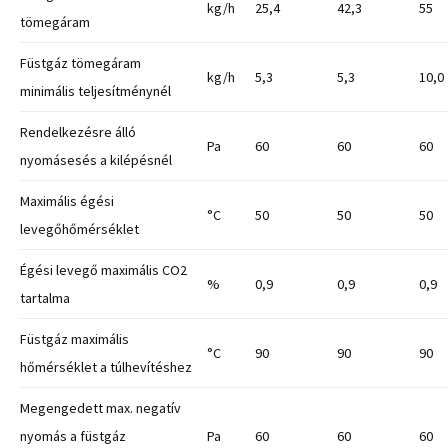
kg/h
25,4
42,3
55
tömegáram
Füstgáz tömegáram
kg/h
5,3
5,3
10,0
minimális teljesítménynél
Rendelkezésre álló
Pa
60
60
60
nyomásesés a kilépésnél
Maximális égési
°C
50
50
50
levegőhőmérséklet
Égési levegő maximális CO2
%
0,9
0,9
0,9
tartalma
Füstgáz maximális
°C
90
90
90
hőmérséklet a túlhevítéshez
Megengedett max. negatív
nyomás a füstgáz
Pa
60
60
60