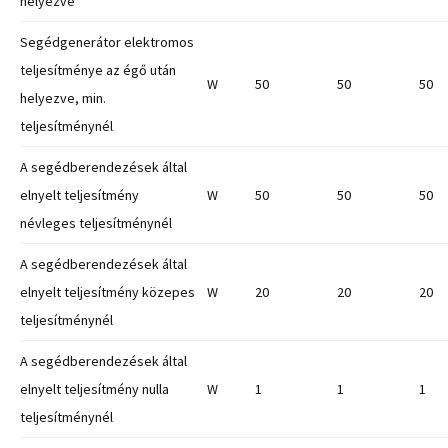
helyezve
Segédgenerátor elektromos
teljesítménye az égő után
W
50
50
50
helyezve, min.
teljesítménynél
A segédberendezések által
elnyelt teljesítmény
W
50
50
50
névleges teljesítménynél
A segédberendezések által
elnyelt teljesítmény közepes
W
20
20
20
teljesítménynél
A segédberendezések által
elnyelt teljesítmény nulla
W
1
1
1
teljesítménynél