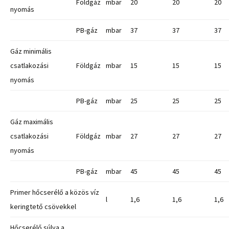
Földgáz
mbar
20
20
20
nyomás
PB-gáz
mbar
37
37
37
Gáz minimális
csatlakozási
Földgáz
mbar
15
15
15
nyomás
PB-gáz
mbar
25
25
25
Gáz maximális
csatlakozási
Földgáz
mbar
27
27
27
nyomás
PB-gáz
mbar
45
45
45
Primer hőcserélő a közös víz
l
1,6
1,6
1,6
keringtető csövekkel
Hőcserélő súlya a