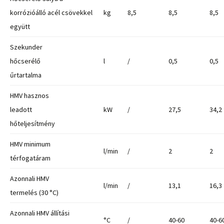
korrózióálló acél csövekkel
kg
8,5
8,5
8,5
együtt
Szekunder
hőcserélő
l
/
0,5
0,5
űrtartalma
HMV hasznos
leadott
kW
/
27,5
34,2
hőteljesítmény
HMV minimum
l/min
/
2
2
térfogatáram
Azonnali HMV
l/min
/
13,1
16,3
termelés (30 °C)
Azonnali HMV állítási
°C
/
40-60
40-6