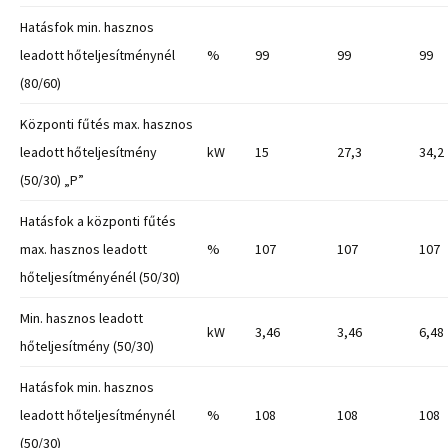
Hatásfok min. hasznos
leadott hőteljesítménynél
%
99
99
99
(80/60)
Központi fűtés max. hasznos
leadott hőteljesítmény
kW
15
27,3
34,2
(50/30) „P”
Hatásfok a központi fűtés
max. hasznos leadott
%
107
107
107
hőteljesítményénél (50/30)
Min. hasznos leadott
kW
3,46
3,46
6,48
hőteljesítmény (50/30)
Hatásfok min. hasznos
leadott hőteljesítménynél
%
108
108
108
(50/30)