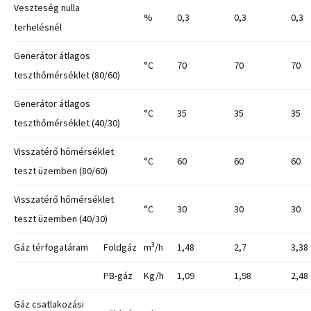
Veszteség nulla
%
0,3
0,3
0,3
terhelésnél
Generátor átlagos
°C
70
70
70
teszthőmérséklet (80/60)
Generátor átlagos
°C
35
35
35
teszthőmérséklet (40/30)
Visszatérő hőmérséklet
°C
60
60
60
teszt üzemben (80/60)
Visszatérő hőmérséklet
°C
30
30
30
teszt üzemben (40/30)
3
Gáz térfogatáram
Földgáz
m
/h
1,48
2,7
3,38
PB-gáz
Kg/h
1,09
1,98
2,48
Gáz csatlakozási