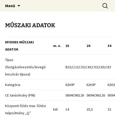
Hivatalos importőr és forgalmazó – Sebők és
Ugrás
Keresés
COSMOGAS
Menü
a
Társa Kft.
tartalomhoz
MŰSZAKI ADATOK
MYDENS MŰSZAKI
m. e.
15
24
34
ADATOK
Típus
(füstgázelvezetés/levegő
B23;C13;C33;C43;C53;C63;C83
beszívás típusa)
Kategória
II2H3P
II2H3P
II2H
CE tanúsítvány (PIN)
0694CN6126
0694CN6126
0694
Központi fűtés max. fűtési
kW
14
25,5
32
teljesítmény „Q”