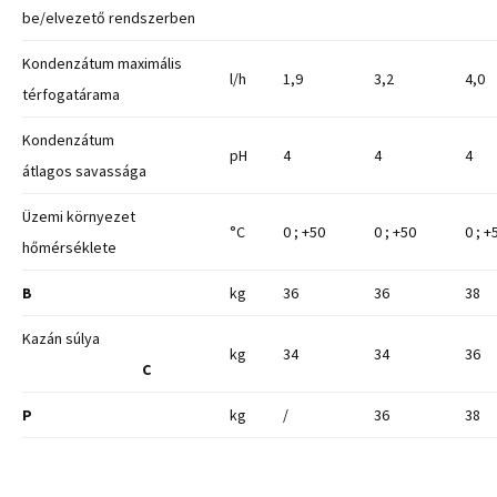
be/elvezető rendszerben
Kondenzátum maximális
l/h
1,9
3,2
4,0
térfogatárama
Kondenzátum
pH
4
4
4
átlagos savassága
Üzemi környezet
°C
0 ; +50
0 ; +50
0 ; +
hőmérséklete
B
kg
36
36
38
Kazán súlya
kg
34
34
36
C
P
kg
/
36
38