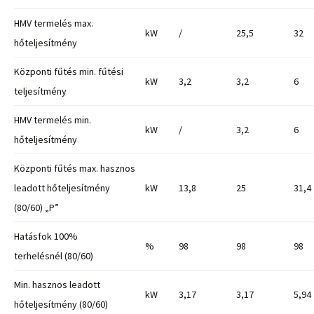
HMV termelés max.
kW
/
25,5
32
hőteljesítmény
Központi fűtés min. fűtési
kW
3,2
3,2
6
teljesítmény
HMV termelés min.
kW
/
3,2
6
hőteljesítmény
Központi fűtés max. hasznos
leadott hőteljesítmény
kW
13,8
25
31,4
(80/60) „P”
Hatásfok 100%
%
98
98
98
terhelésnél (80/60)
Min. hasznos leadott
kW
3,17
3,17
5,94
hőteljesítmény (80/60)