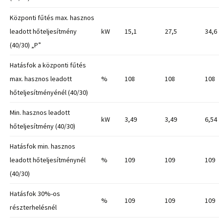
Központi fűtés max. hasznos
leadott hőteljesítmény
kW
15,1
27,5
34,6
(40/30) „P”
Hatásfok a központi fűtés
max. hasznos leadott
%
108
108
108
hőteljesítményénél (40/30)
Min. hasznos leadott
kW
3,49
3,49
6,54
hőteljesítmény (40/30)
Hatásfok min. hasznos
leadott hőteljesítménynél
%
109
109
109
(40/30)
Hatásfok 30%-os
%
109
109
109
részterhelésnél