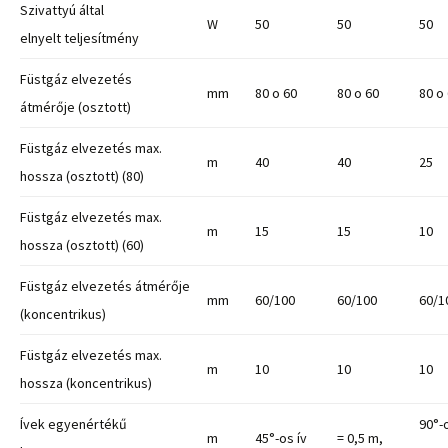
Szivattyú által
W
50
50
50
elnyelt teljesítmény
Füstgáz elvezetés
mm
80 o 60
80 o 60
80 o
átmérője (osztott)
Füstgáz elvezetés max.
m
40
40
25
hossza (osztott) (80)
Füstgáz elvezetés max.
m
15
15
10
hossza (osztott) (60)
Füstgáz elvezetés átmérője
mm
60/100
60/100
60/1
(koncentrikus)
Füstgáz elvezetés max.
m
10
10
10
hossza (koncentrikus)
Ívek egyenértékű
90°-o
m
45°-os ív
= 0,5 m,