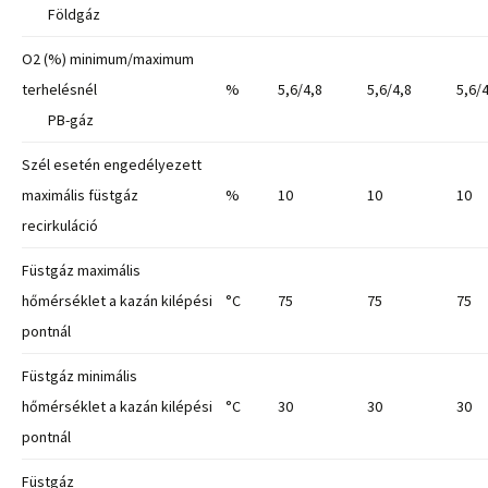
Földgáz
O2 (%) minimum/maximum
terhelésnél
%
5,6/4,8
5,6/4,8
5,6/
PB-gáz
Szél esetén engedélyezett
maximális füstgáz
%
10
10
10
recirkuláció
Füstgáz maximális
hőmérséklet a kazán kilépési
°C
75
75
75
pontnál
Füstgáz minimális
hőmérséklet a kazán kilépési
°C
30
30
30
pontnál
Füstgáz