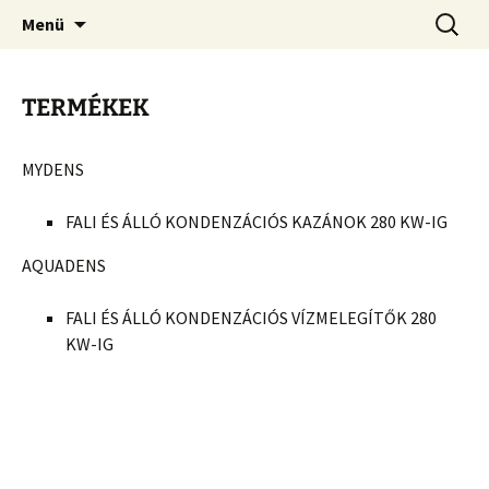
Hivatalos importőr és forgalmazó – Sebők és
Ugrás
Keresés
COSMOGAS
Menü
a
Társa Kft.
tartalomhoz
TERMÉKEK
MYDENS
FALI ÉS ÁLLÓ KONDENZÁCIÓS KAZÁNOK 280 KW-IG
AQUADENS
FALI ÉS ÁLLÓ KONDENZÁCIÓS VÍZMELEGÍTŐK 280
KW-IG